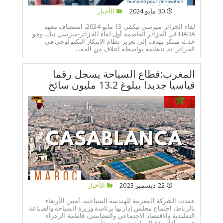
30 مايو 2024
الأخبار
لقاء الجزائر-ميرسي تيكفي 13 مايو 2024، استضاف معهد
HABA في الجزائر العاصمة أول لقاء الجزائر-ميرسي تيك، وهو
حدث مبتكر يهدف إلى تعزيز نظام الابتكار التكنولوجي في
الجزائر. تم تنظيمه بواسطة ائتلاف من الجه...
المغرب:قطاع السياحة يسجل رقما
قياسيا جديدا ببلوغ 13.2 مليون سائح
22 ديسمبر 2023
الأخبار
عقدت الشركة المغربية للهندسة السياحية، أمس الأربعاء
بالرباط، اجتماع مجلس إدارتها برئاسة وزيرة السياحة والصناعة
التقليدية والاقتصاد الاجتماعي والتضامني، فاطمة الزهراء
عمور.وأفاد بلاغ للوزارة عن عمور تأ...