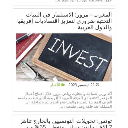
المغرب - مزور: الاستثمار في البنيات
التحتية ضروري لتعزيز اقتصاديات إفريقيا
والدول العربية
22 ديسمبر 2023
الأخبار
أكد وزير الصناعة والتجارة، رياض مزور، خلال افتتاح أعمال
المؤتمر الاقتصادي للغرفة العربية الإفريقية الذي تنظمه جامعة
الغرف المغربية للتجارة والصناعة والخدمات، بالداخلة، أن
المملكة تعد حلقة وصل طبيعية ن...
تونس: تحويلات التونسيين بالخارج تناهز
7 الاف مليون دينار.. وتغطي 65% من