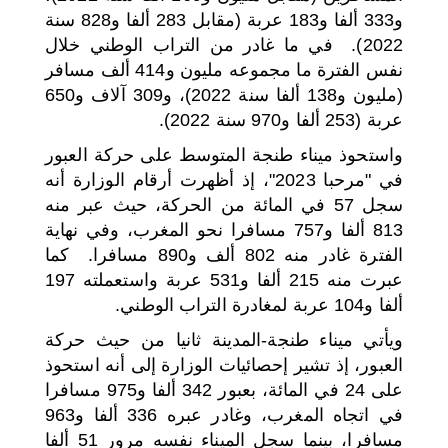
و333 ألفا و183 عربة (مقابل 283 ألفا و828 سنة
2022). في ما غادر من التراب الوطني خلال
نفس الفترة ما مجموعه مليون و414 ألف مسافر
(مليون و138 ألفا سنة 2022)، و309 آلاف و650
عربة (253 ألفا و970 سنة 2022).
واستحوذ ميناء طنجة المتوسط على حركة العبور
في "مرحبا 2023"، إذ أظهرت أرقام الوزارة أنه
سجل 57 في المائة من الحركة، حيث عبر منه
813 ألفا و757 مسافرا نحو المغرب، وفي نهاية
الفترة غادر منه 802 ألف و890 مسافرا. كما
عبرت منه 215 ألفا و531 عربة واستعملته 197
ألفا و104 عربة لمغادرة التراب الوطني.
ويأتي ميناء طنجة-المدينة ثانيا من حيث حركة
العبور، إذ تشير إحصائيات الوزارة إلى أنه استحوذ
على 24 في المائة، بعبور 342 ألفا و975 مسافرا
في اتجاه المغرب، وغادر عبره 336 ألفا و963
مسافرا، بينما سجل الميناء نفسه مرور 51 ألفا