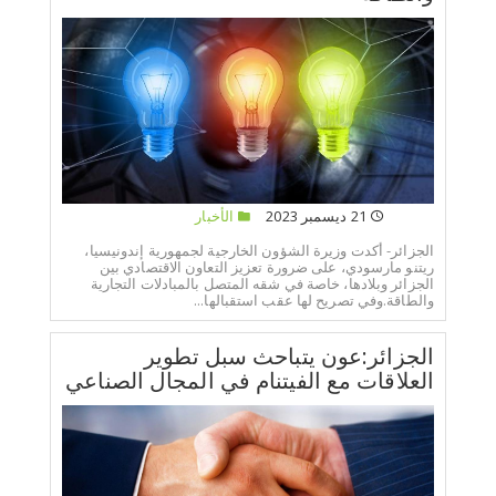
21 ديسمبر 2023
الأخبار
الجزائر- أكدت وزيرة الشؤون الخارجية لجمهورية إندونيسيا،
ريتنو مارسودي، على ضرورة تعزيز التعاون الاقتصادي بين
الجزائر وبلادها، خاصة في شقه المتصل بالمبادلات التجارية
والطاقة.وفي تصريح لها عقب استقبالها...
الجزائر:عون يتباحث سبل تطوير
العلاقات مع الفيتنام في المجال الصناعي