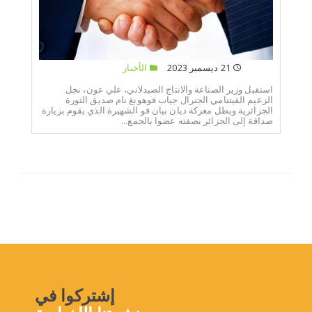
21 ديسمبر 2023
الأخبار
استقبل وزير الصناعة والانتاج الصيدلاني، علي عون، نجل
الزعيم الفيتنامي الجنرال جياب فوهونغ نام صديق الثورة
الجزائرية وبطل معركة ديان بيان فو الشهيرة الذي يقوم بزيارة
صداقة إلى الجزائر بصفته عضوا بالجمع...
إشتركوا في