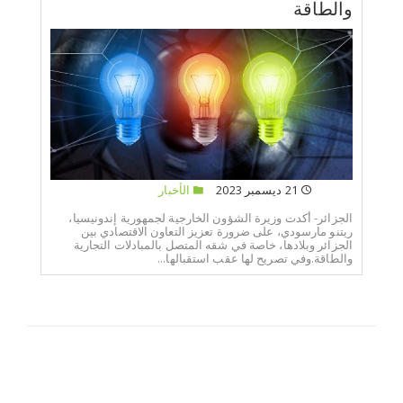
والطاقة
21 ديسمبر 2023
الأخبار
الجزائر- أكدت وزيرة الشؤون الخارجية لجمهورية إندونيسيا،
ريتنو مارسودي، على ضرورة تعزيز التعاون الاقتصادي بين
الجزائر وبلادها، خاصة في شقه المتصل بالمبادلات التجارية
والطاقة.وفي تصريح لها عقب استقبالها...