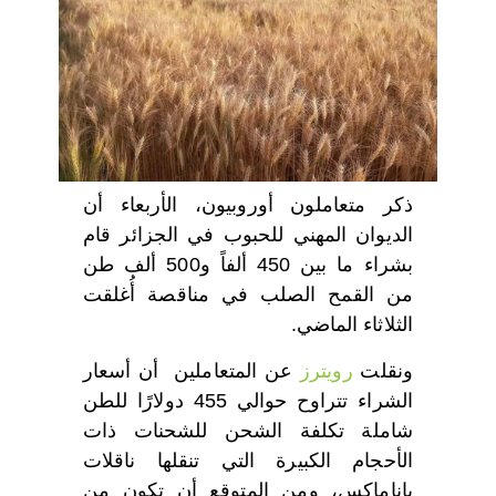
اختر بلدا/بلدان
ذكر متعاملون أوروبيون، الأربعاء أن
الديوان المهني للحبوب في الجزائر قام
بشراء ما بين 450 ألفاً و500 ألف طن
من القمح الصلب في مناقصة أُغلقت
الثلاثاء الماضي.
ونقلت
رويترز
عن المتعاملين أن أسعار
الشراء تتراوح حوالي 455 دولارًا للطن
شاملة تكلفة الشحن للشحنات ذات
الأحجام الكبيرة التي تنقلها ناقلات
باناماكس، ومن المتوقع أن تكون من