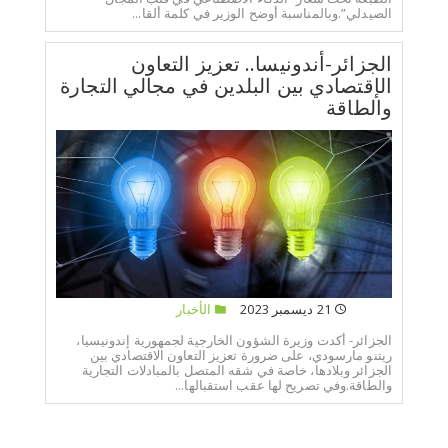
الصيدلي”.وبالمناسبة أوضح الوزير في كلمة ألقا...
الجزائر-أندونيسا.. تعزيز التعاون
الإقتصادي بين البلدين في مجالي التجارة
والطاقة
21 ديسمبر 2023
الأخبار
الجزائر- أكدت وزيرة الشؤون الخارجية لجمهورية إندونيسيا،
ريتنو مارسودي، على ضرورة تعزيز التعاون الاقتصادي بين
الجزائر وبلادها، خاصة في شقه المتصل بالمبادلات التجارية
والطاقة.وفي تصريح لها عقب استقبالها...