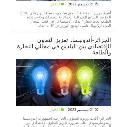
21 ديسمبر 2023
الأخبار
أشرف وزير الصحة عبد الحق سايحي، مساء اليوم على إفتتاح
المؤتمر السابع للفدرالية الجزائرية للصيدلة. وجاءت هذه
الطبعة تحت شعار “الذكاء الاصطناعي في قلب المجال
الصيدلي”.وبالمناسبة أوضح الوزير في كلمة ألقا...
الجزائر-أندونيسا.. تعزيز التعاون
الإقتصادي بين البلدين في مجالي التجارة
والطاقة
21 ديسمبر 2023
الأخبار
الجزائر- أكدت وزيرة الشؤون الخارجية لجمهورية إندونيسيا،
ريتنو مارسودي، على ضرورة تعزيز التعاون الاقتصادي بين
الجزائر وبلادها، خاصة في شقه المتصل بالمبادلات التجارية