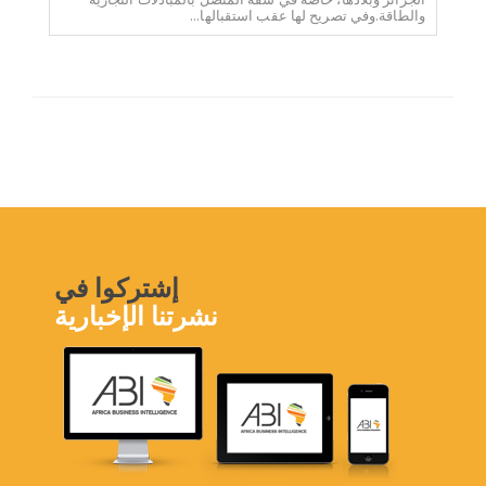
والطاقة.وفي تصريح لها عقب استقبالها...
إشتركوا في
نشرتنا الإخبارية