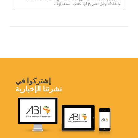
والطاقة.وفي تصريح لها عقب استقبالها...
إشتركوا في
نشرتنا الإخبارية