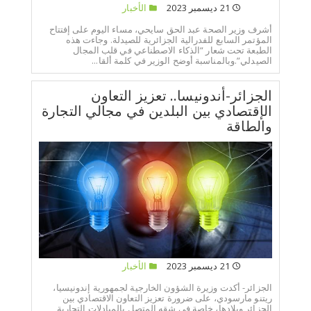
21 ديسمبر 2023
الأخبار
أشرف وزير الصحة عبد الحق سايحي، مساء اليوم على إفتتاح
المؤتمر السابع للفدرالية الجزائرية للصيدلة. وجاءت هذه
الطبعة تحت شعار “الذكاء الاصطناعي في قلب المجال
الصيدلي”.وبالمناسبة أوضح الوزير في كلمة ألقا...
الجزائر-أندونيسا.. تعزيز التعاون
الإقتصادي بين البلدين في مجالي التجارة
والطاقة
21 ديسمبر 2023
الأخبار
الجزائر- أكدت وزيرة الشؤون الخارجية لجمهورية إندونيسيا،
ريتنو مارسودي، على ضرورة تعزيز التعاون الاقتصادي بين
الجزائر وبلادها، خاصة في شقه المتصل بالمبادلات التجارية