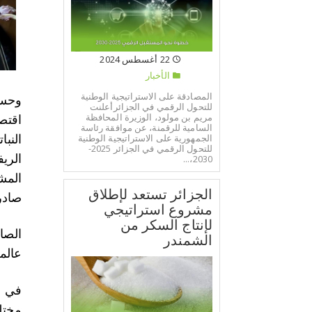
22 أغسطس 2024
الأخبار
المصادقة على الاستراتيجية الوطنية
وحس
للتحول الرقمي في الجزائرأعلنت
مريم بن مولود، الوزيرة المحافظة
اقتص
السامية للرقمنة، عن موافقة رئاسة
الجمهورية على الاستراتيجية الوطنية
النبا
للتحول الرقمي في الجزائر 2025-
الري
2030،...
المش
الجزائر تستعد لإطلاق
صادر
مشروع استراتيجي
لإنتاج السكر من
الصا
الشمندر
عالمي
مختل