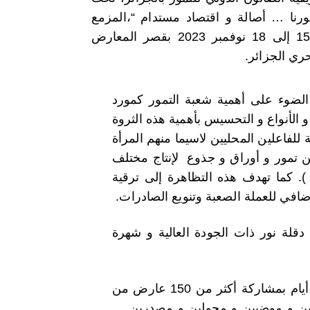
ورنا … أصالة و اقتصاد مستدام “،المزمع
عقده من 15 إلى 18 نوفمبر 2023 بقصر المعارض
حري الجزائر.
الضوء على أهمية شعبة التمور كمورد
 الأنواع و التحسيس بأهمية هذه الثروة
ة للفاعلين المحليين لاسيما منهم المرأة
من تمور و أوراق و جذوع
لإنتاج
مختلف
 ). كما تهدف هذه التظاهرة إلى ترقية
ضافي للعملة الصعبة وتنويع الصادرات.
دقلة نور ذات الجودة العالية و شهرة
في ذات الموضوع، يتميز الصالون الدولي للتمور الذي يدوم ثلاثة أيام بمشاركة أكثر من 150 عارض من
نين و موضبين و محولين و مصدرين …