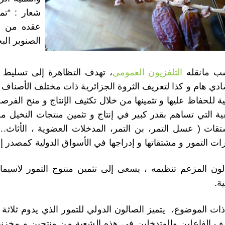
شعار : “تم
الصنوبر الب
ب مانقله
التلفزيون العمومي
، تهدف التظاهرة إلى تسليط 
ادي هام و كذا لتعريف الثروة الجزائرية ذات مختلف الأصناف و
تية للحفاظ عليها و تثمينها من خلال تكثيف الإنتاج و منح الفرص
فية التي تساهم بقدر كبير في إنتاج و تثمين منتجات النخيل 
تقات ( عسل التمر، بن التمر، المدخلات العضوية ، الأثاث..
ات التمور و مشتقاتها و إدراجها في الأسواق الدولية كمصدر إ
لون المزعم تنظيمه ، يسعى إلى تثمين منتوج التمور لاسيما 
ة.
ف الفاعلين والمتدخلين في هذه الشعبة من منتجين و مخز