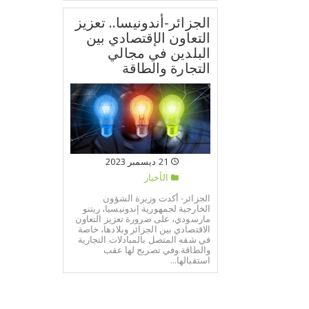
الجزائر-أندونيسا.. تعزيز
التعاون الإقتصادي بين
البلدين في مجالي
التجارة والطاقة
21 ديسمبر 2023
الأخبار
الجزائر- أكدت وزيرة الشؤون
الخارجية لجمهورية إندونيسيا، ريتنو
مارسودي، على ضرورة تعزيز التعاون
الاقتصادي بين الجزائر وبلادها، خاصة
في شقه المتصل بالمبادلات التجارية
والطاقة.وفي تصريح لها عقب
استقبالها...