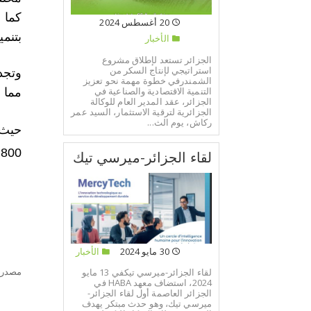
كما 
20 أغسطس 2024
بتنمي
الأخبار
الجزائر تستعد لإطلاق مشروع
استراتيجي لإنتاج السكر من
وتجد
الشمندرفي خطوة مهمة نحو تعزيز
التنمية الاقتصادية والصناعية في
مما 
الجزائر، عقد المدير العام للوكالة
الجزائرية لترقية الاستثمار، السيد عمر
ركاش، يوم الث...
800صنف
لقاء الجزائر-ميرسي تيك
30 مايو 2024
الأخبار
مصدر:
لقاء الجزائر-ميرسي تيكفي 13 مايو
2024، استضاف معهد HABA في
الجزائر العاصمة أول لقاء الجزائر-
ميرسي تيك، وهو حدث مبتكر يهدف