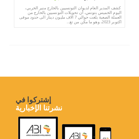
كشف المدير العام لديوان التونسيين بالخارج منير الخربي،
اليوم الخميس بتونس، أن تحويلات التونسيين بالخارج من
العملة الصعبة بلغت حوالي 7 الاف مليون دينار الى حدود موفى
اكتوبر 2023، وهو ما مكن من تغ...
إشتركوا في
نشرتنا الإخبارية