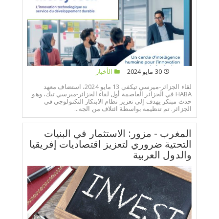
30 مايو 2024
الأخبار
لقاء الجزائر-ميرسي تيكفي 13 مايو 2024، استضاف معهد
HABA في الجزائر العاصمة أول لقاء الجزائر-ميرسي تيك، وهو
حدث مبتكر يهدف إلى تعزيز نظام الابتكار التكنولوجي في
الجزائر. تم تنظيمه بواسطة ائتلاف من الجه...
المغرب - مزور: الاستثمار في البنيات
التحتية ضروري لتعزيز اقتصاديات إفريقيا
والدول العربية