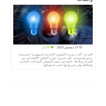
21 ديسمبر 2023
الأخبار
الجزائر- أكدت وزيرة الشؤون الخارجية لجمهورية إندونيسيا،
ريتنو مارسودي، على ضرورة تعزيز التعاون الاقتصادي بين
الجزائر وبلادها، خاصة في شقه المتصل بالمبادلات التجارية
والطاقة.وفي تصريح لها عقب استقبالها...