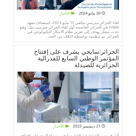
30 مايو 2024
الأخبار
لقاء الجزائر-ميرسي تيكفي 13 مايو 2024، استضاف معهد
HABA في الجزائر العاصمة أول لقاء الجزائر-ميرسي تيك، وهو
حدث مبتكر يهدف إلى تعزيز نظام الابتكار التكنولوجي في
الجزائر. تم تنظيمه بواسطة ائتلاف من الجه...
الجزائر:سايحي يشرف على إفتتاح
المؤتمر الوطني السابع للفدرالية
الجزائرية للصيدلة
21 ديسمبر 2023
الأخبار
أشرف وزير الصحة عبد الحق سايحي، مساء اليوم على إفتتاح