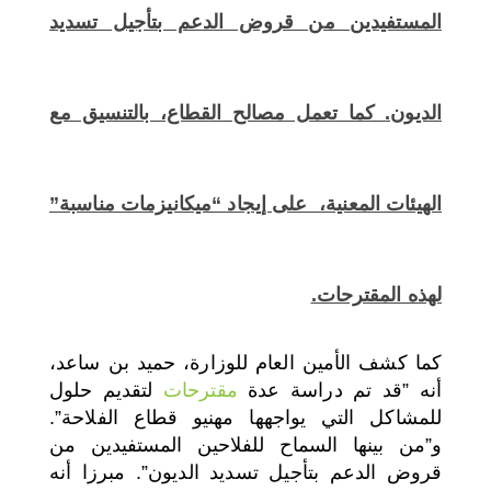
المستفيدين من قروض الدعم بتأجيل تسديد
الديون. كما تعمل مصالح القطاع، بالتنسيق مع
الهيئات المعنية، على إيجاد “ميكانيزمات مناسبة”
لهذه المقترحات.
كما كشف الأمين العام للوزارة، حميد بن ساعد،
أنه ”قد تم دراسة عدة
مقترحات
لتقديم حلول
للمشاكل التي يواجهها مهنيو قطاع الفلاحة”.
و”من بينها السماح للفلاحين المستفيدين من
قروض الدعم بتأجيل تسديد الديون”. مبرزا أنه