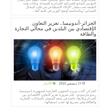
المؤتمر السابع للفدرالية الجزائرية للصيدلة. وجاءت هذه
الطبعة تحت شعار “الذكاء الاصطناعي في قلب المجال
الصيدلي”.وبالمناسبة أوضح الوزير في كلمة ألقا...
الجزائر-أندونيسا.. تعزيز التعاون
الإقتصادي بين البلدين في مجالي التجارة
والطاقة
21 ديسمبر 2023
الأخبار
الجزائر- أكدت وزيرة الشؤون الخارجية لجمهورية إندونيسيا،
ريتنو مارسودي، على ضرورة تعزيز التعاون الاقتصادي بين
الجزائر وبلادها، خاصة في شقه المتصل بالمبادلات التجارية
والطاقة.وفي تصريح لها عقب استقبالها...