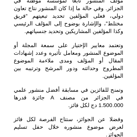
مؤلف المنشور تابعا لمؤسسة موطنة في
الجزائر. وفي حالة ما إذا كان المنشور نتاج تعاون
دولي، فعلى المؤلفين تحديد تبعيتهم “فريق
مختلط”، والإشارة بوضوح إلى المؤلف الرئيسي
وكذا المؤلفين المشاريكين وتحديد جنسياتهم.
وتعتمد معايير الإختيار على سمعة المجلة أو
الموضوع المنشور ومعامل تأثيره وعدد إشهادات
المقال أو المؤلف ومدى ملاءمة الموضوع
المطروح وحداثته ودور المرشح وترتيبه بين
المؤلفين.
وتمنح للفائزين في مسابقة أفضل منشور علمي
في الجزائر من مصنف A جائزة قدرها
1.500.000 دج لكل فائز.
وفضلا عن الجوائز، ستتاح الفرصة لكل فائز
لعرض موضوع منشوره خلال حفل تسليم
الجوائز.