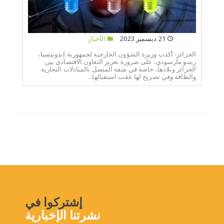
21 ديسمبر 2023
الأخبار
الجزائر- أكدت وزيرة الشؤون الخارجية لجمهورية إندونيسيا،
ريتنو مارسودي، على ضرورة تعزيز التعاون الاقتصادي بين
الجزائر وبلادها، خاصة في شقه المتصل بالمبادلات التجارية
والطاقة.وفي تصريح لها عقب استقبالها...
إشتركوا في
نشرتنا الإخبارية