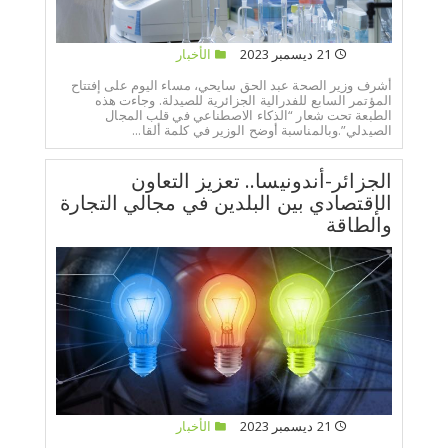
21 ديسمبر 2023
الأخبار
أشرف وزير الصحة عبد الحق سايحي، مساء اليوم على إفتتاح
المؤتمر السابع للفدرالية الجزائرية للصيدلة. وجاءت هذه
الطبعة تحت شعار “الذكاء الاصطناعي في قلب المجال
الصيدلي”.وبالمناسبة أوضح الوزير في كلمة ألقا...
الجزائر-أندونيسا.. تعزيز التعاون
الإقتصادي بين البلدين في مجالي التجارة
والطاقة
21 ديسمبر 2023
الأخبار