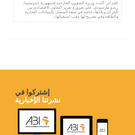
الجزائر- أكدت وزيرة الشؤون الخارجية لجمهورية إندونيسيا،
ريتنو مارسودي، على ضرورة تعزيز التعاون الاقتصادي بين
الجزائر وبلادها، خاصة في شقه المتصل بالمبادلات التجارية
والطاقة.وفي تصريح لها عقب استقبالها...
إشتركوا في
نشرتنا الإخبارية