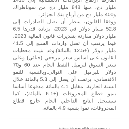
مليار دج، منها 848 مليار دج من سوناطراك
و400 مليار دج من أرباح بنك الجزائر.
ووفقا للقانون، ينتظر أن تصل الصادرات إلى
52.8 مليار دولار في 2023، بزيادة قدرها 6.5
مليار دولار مقارنة بتقديرات قانون المالية 2023،
فيما يرتقب أن تصل واردات السلع إلى 41.5
مليار دولار (+12.5 بالمائة).
وقد بنيت معطيات
القانون على اساس سعر مرجعي (جبائي) وعلى
سعر السوق لبرميل النفط الخام عند 60 و70
دولار للبرميل على التوالي.
وبالنسبة للنمو
الاقتصادي، يرتقب أن يصل إلى 5.3 بالمائة خلال
السنة الجارية، مقابل 4.1 بالمائة مدفوعا أساسا
بنمو قطاع المحروقات (+6.1 بالمائة)، كما
سيسجل الناتج الداخلي الخام خارج قطاع
المحروقات، نموا بنسبة 4.9 بالمائة.
مصدر:
https://www.elkhabar.com