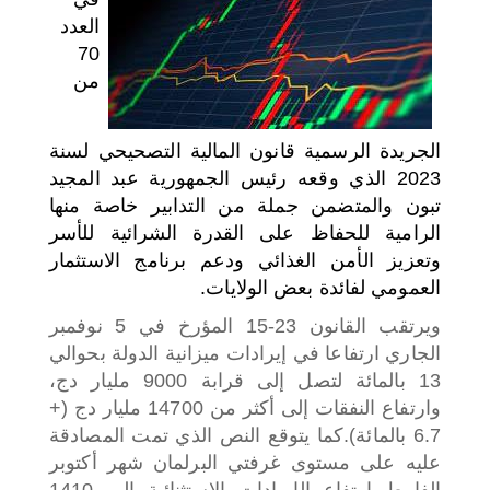
العدد
اختر بلدا/بلدان
70
من
الجريدة الرسمية قانون المالية التصحيحي لسنة
2023 الذي وقعه رئيس الجمهورية عبد المجيد
تبون والمتضمن جملة من التدابير خاصة منها
الرامية للحفاظ على القدرة الشرائية للأسر
وتعزيز الأمن الغذائي ودعم برنامج الاستثمار
العمومي لفائدة بعض الولايات.
ويرتقب القانون 23-15 المؤرخ في 5 نوفمبر
الجاري ارتفاعا في إيرادات ميزانية الدولة بحوالي
13 بالمائة لتصل إلى قرابة 9000 مليار دج،
وارتفاع النفقات إلى أكثر من 14700 مليار دج (+
6.7 بالمائة).
كما يتوقع النص الذي تمت المصادقة
عليه على مستوى غرفتي البرلمان شهر أكتوبر
الفارط ارتفاع الإيرادات الاستثنائية إلى 1410