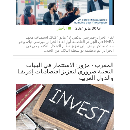
30 مايو 2024
الأخبار
لقاء الجزائر-ميرسي تيكفي 13 مايو 2024، استضاف معهد
HABA في الجزائر العاصمة أول لقاء الجزائر-ميرسي تيك، وهو
حدث مبتكر يهدف إلى تعزيز نظام الابتكار التكنولوجي في
الجزائر. تم تنظيمه بواسطة ائتلاف من الجه...
المغرب - مزور: الاستثمار في البنيات
التحتية ضروري لتعزيز اقتصاديات إفريقيا
والدول العربية