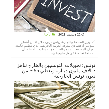
22 ديسمبر 2023
الأخبار
أكد وزير الصناعة والتجارة، رياض مزور، خلال افتتاح أعمال
المؤتمر الاقتصادي للغرفة العربية الإفريقية الذي تنظمه جامعة
الغرف المغربية للتجارة والصناعة والخدمات، بالداخلة، أن
المملكة تعد حلقة وصل طبيعية ن...
تونس: تحويلات التونسيين بالخارج تناهز
7 الاف مليون دينار.. وتغطي 65% من
ديون تونس الخارجية