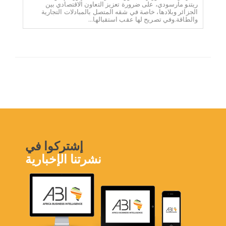
ريتنو مارسودي، على ضرورة تعزيز التعاون الاقتصادي بين
الجزائر وبلادها، خاصة في شقه المتصل بالمبادلات التجارية
والطاقة.وفي تصريح لها عقب استقبالها...
إشتركوا في
نشرتنا الإخبارية