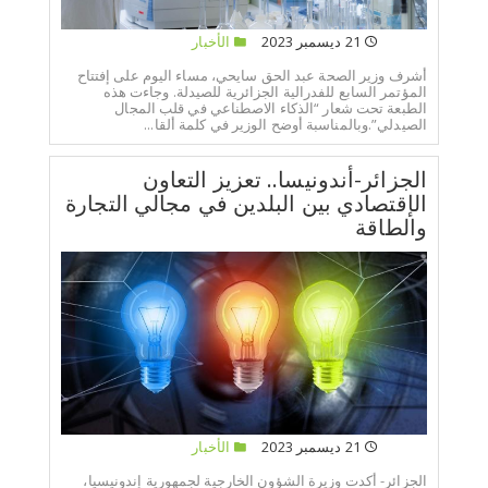
21 ديسمبر 2023
الأخبار
أشرف وزير الصحة عبد الحق سايحي، مساء اليوم على إفتتاح
المؤتمر السابع للفدرالية الجزائرية للصيدلة. وجاءت هذه
الطبعة تحت شعار “الذكاء الاصطناعي في قلب المجال
الصيدلي”.وبالمناسبة أوضح الوزير في كلمة ألقا...
الجزائر-أندونيسا.. تعزيز التعاون
الإقتصادي بين البلدين في مجالي التجارة
والطاقة
21 ديسمبر 2023
الأخبار
الجزائر- أكدت وزيرة الشؤون الخارجية لجمهورية إندونيسيا،