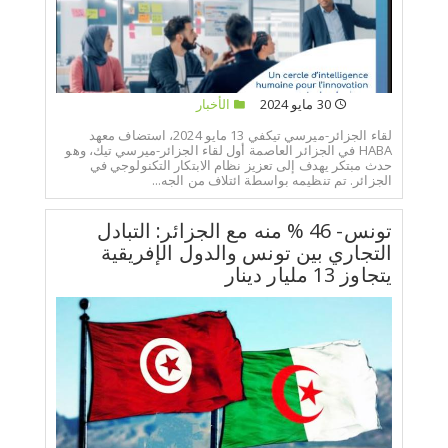
30 مايو 2024
الأخبار
لقاء الجزائر-ميرسي تيكفي 13 مايو 2024، استضاف معهد
HABA في الجزائر العاصمة أول لقاء الجزائر-ميرسي تيك، وهو
حدث مبتكر يهدف إلى تعزيز نظام الابتكار التكنولوجي في
الجزائر. تم تنظيمه بواسطة ائتلاف من الجه...
تونس- 46 % منه مع الجزائر: التبادل
التجاري بين تونس والدول الإفريقية
يتجاوز 13 مليار دينار