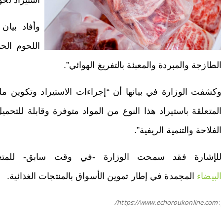
استيراد لحو
وأفاد بيان
اللحوم الح
لطازجة والمبردة والمعبئة بالتفريغ الهوائي”.
كشفت الوزارة في بيانها أن “إجراءات الاستيراد وتكوين م
لمتعلقة باستيراد هذا النوع من المواد متوفرة وقابلة للتحميل
لفلاحة والتنمية الريفية”.
لإشارة فقد سمحت الوزارة -في وقت سابق- للمتعامل
لبيضاء
المجمدة في إطار تموين الأسواق بالمنتجات الغذائية.
https://www.echoroukonline.com/