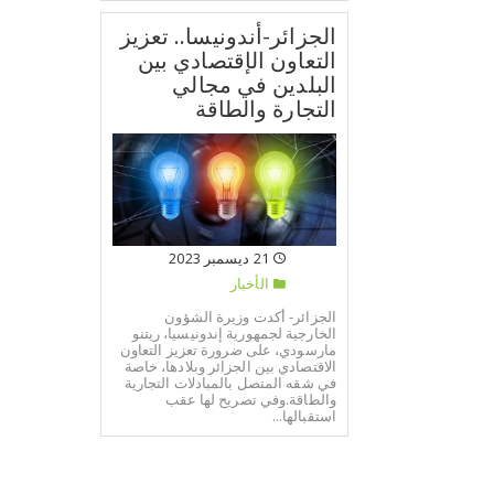
الجزائر-أندونيسا.. تعزيز
التعاون الإقتصادي بين
البلدين في مجالي
التجارة والطاقة
21 ديسمبر 2023
الأخبار
الجزائر- أكدت وزيرة الشؤون
الخارجية لجمهورية إندونيسيا، ريتنو
مارسودي، على ضرورة تعزيز التعاون
الاقتصادي بين الجزائر وبلادها، خاصة
في شقه المتصل بالمبادلات التجارية
والطاقة.وفي تصريح لها عقب
استقبالها...