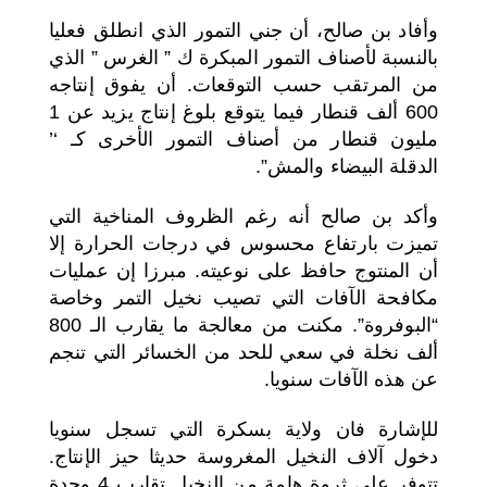
وأفاد بن صالح، أن جني التمور الذي انطلق فعليا
بالنسبة لأصناف التمور المبكرة ك ” الغرس ” الذي
من المرتقب حسب التوقعات. أن يفوق إنتاجه
600 ألف قنطار فيما يتوقع بلوغ إنتاج يزيد عن 1
مليون قنطار من أصناف التمور الأخرى كـ ‘’
الدقلة البيضاء والمش”.
وأكد بن صالح أنه رغم الظروف المناخية التي
تميزت بارتفاع محسوس في درجات الحرارة إلا
أن المنتوج حافظ على نوعيته. مبرزا إن عمليات
مكافحة الآفات التي تصيب نخيل التمر وخاصة
“البوفروة”. مكنت من معالجة ما يقارب الـ 800
ألف نخلة في سعي للحد من الخسائر التي تنجم
عن هذه الآفات سنويا.
للإشارة فان ولاية بسكرة التي تسجل سنويا
دخول آلاف النخيل المغروسة حديثا حيز الإنتاج.
تتوفر على ثروة هامة من النخيل تقارب 4 وحدة