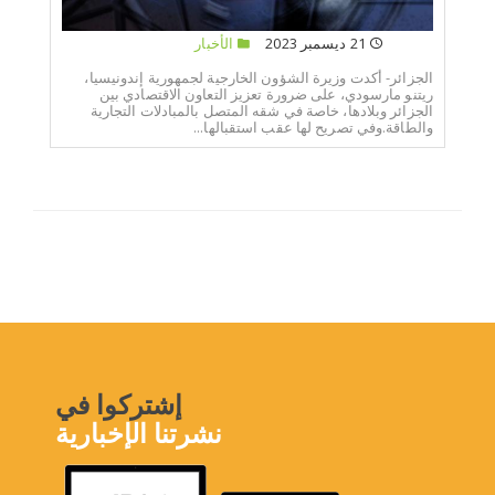
21 ديسمبر 2023
الأخبار
الجزائر- أكدت وزيرة الشؤون الخارجية لجمهورية إندونيسيا،
ريتنو مارسودي، على ضرورة تعزيز التعاون الاقتصادي بين
الجزائر وبلادها، خاصة في شقه المتصل بالمبادلات التجارية
والطاقة.وفي تصريح لها عقب استقبالها...
إشتركوا في
نشرتنا الإخبارية