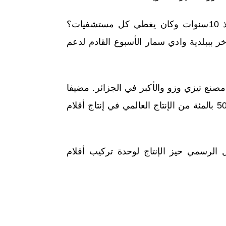
كما أضاف الوزير “لماذا تم وقف مصنع الانسولين بقسنطينة منذ 10سنوات وكان يغطي كل مستشفيات؟
ببلدية وادي سمار الأسبوع القادم لدعم
د مصنع تيزي وزو والأكبر في الجزائر. مضيفا
أن المؤسسة الدانماركية والتي تعمل بشراكة مع الجزائر. تغطي 50 بالمئة من الإنتاج العالمي في إنتاج أقلام
 بتاريخ 16 جانفي على الدخول الرسمي حيز الإنتاج لوحدة تركيب أقلام