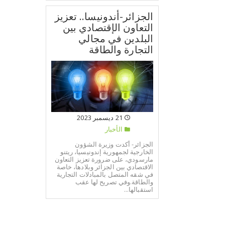
الجزائر-أندونيسا.. تعزيز
التعاون الإقتصادي بين
البلدين في مجالي
التجارة والطاقة
21 ديسمبر 2023
الأخبار
الجزائر- أكدت وزيرة الشؤون
الخارجية لجمهورية إندونيسيا، ريتنو
مارسودي، على ضرورة تعزيز التعاون
الاقتصادي بين الجزائر وبلادها، خاصة
في شقه المتصل بالمبادلات التجارية
والطاقة.وفي تصريح لها عقب
استقبالها...