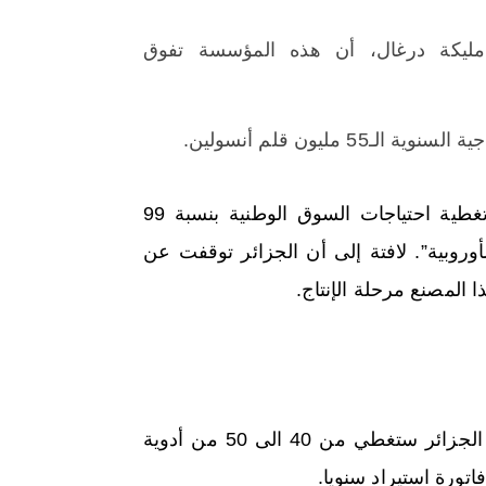
 مليكة درغال، أن هذه المؤسسة تفوق
ية الـ55 مليون قلم أنسولين.
كما كشفت درغال، أن المؤسسة “ستتمكن السنة المقبلة من تغطية احتياجات السوق الوطنية بنسبة 99
الأوروبية”. لافتة إلى أن الجزائر توقفت عن
 المصنع مرحلة الإنتاج.
، قد كشف في تصريح سابق، أن الجزائر ستغطي من 40 الى 50 من أدوية