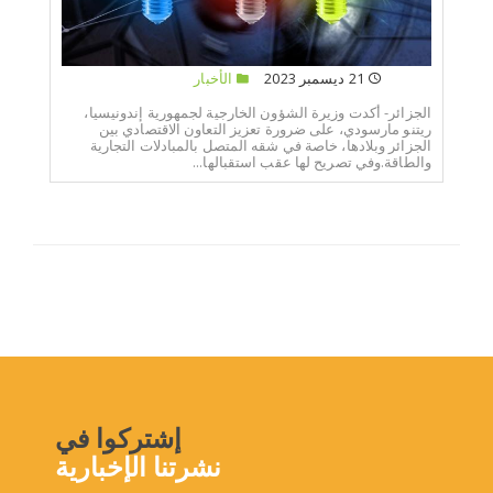
21 ديسمبر 2023
الأخبار
الجزائر- أكدت وزيرة الشؤون الخارجية لجمهورية إندونيسيا،
ريتنو مارسودي، على ضرورة تعزيز التعاون الاقتصادي بين
الجزائر وبلادها، خاصة في شقه المتصل بالمبادلات التجارية
والطاقة.وفي تصريح لها عقب استقبالها...
إشتركوا في
نشرتنا الإخبارية