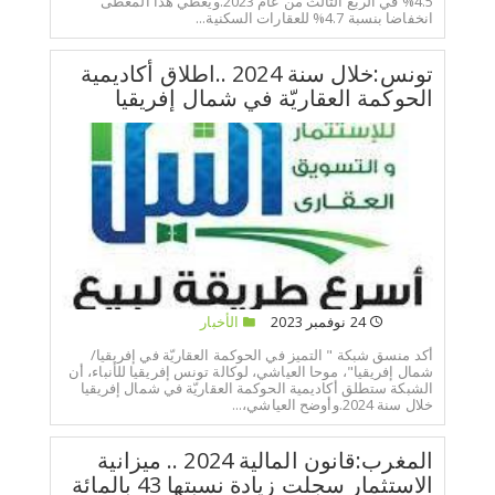
4.5% في الربع الثالث من عام 2023.ويغطي هذا المعطى
انخفاضا بنسبة 4.7% للعقارات السكنية...
تونس:خلال سنة 2024 ..اطلاق أكاديمية
الحوكمة العقاريّة في شمال إفريقيا
24 نوفمبر 2023
الأخبار
أكد منسق شبكة " التميز في الحوكمة العقاريّة في إفريقيا/
شمال إفريقيا"، موحا العياشي، لوكالة تونس إفريقيا للأنباء، أن
الشبكة ستطلق أكاديمية الحوكمة العقاريّة في شمال إفريقيا
خلال سنة 2024.وأوضح العياشي،...
المغرب:قانون المالية 2024 .. ميزانية
الاستثمار سجلت زيادة نسبتها 43 بالمائة