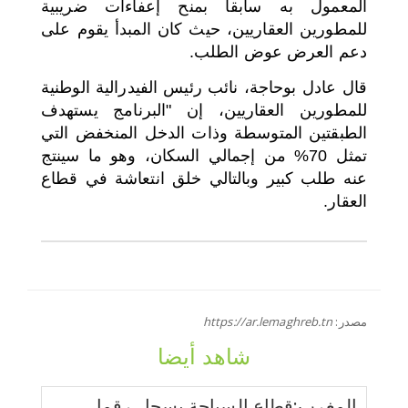
المعمول به سابقاً بمنح إعفاءات ضريبية
للمطورين العقاريين، حيث كان المبدأ يقوم على
دعم العرض عوض الطلب.
قال عادل بوحاجة، نائب رئيس الفيدرالية الوطنية
للمطورين العقاريين، إن "البرنامج يستهدف
الطبقتين المتوسطة وذات الدخل المنخفض التي
تمثل 70% من إجمالي السكان، وهو ما سينتج
عنه طلب كبير وبالتالي خلق انتعاشة في قطاع
العقار.
مصدر:
https://ar.lemaghreb.tn
شاهد أيضا
المغرب:قطاع السياحة يسجل رقما