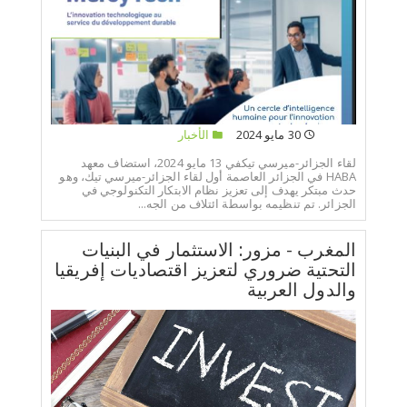
30 مايو 2024
الأخبار
لقاء الجزائر-ميرسي تيكفي 13 مايو 2024، استضاف معهد
HABA في الجزائر العاصمة أول لقاء الجزائر-ميرسي تيك، وهو
حدث مبتكر يهدف إلى تعزيز نظام الابتكار التكنولوجي في
الجزائر. تم تنظيمه بواسطة ائتلاف من الجه...
المغرب - مزور: الاستثمار في البنيات
التحتية ضروري لتعزيز اقتصاديات إفريقيا
والدول العربية