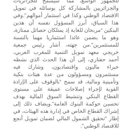
للجمهور الواسع، مما “سيسمح للجزائريات
والجزائريين بالمشاركة كل بوسائله في تمويل
الاقتصاد الوطني وكذا في استثمار أموالهم”.
وفي
هذا السياق، أبرز المسؤول نفسه أن هذين
البنكين “مربحان للغاية إذ يمتلكان حصائل ممتازة،
وهو ما يضمن عائدا استثماريا مهما بالنسبة
للمستثمرين”.
من جهته، أشار رئيس جمعية
خريجي معهد تمويل التنمية للمغرب العربي،
أحمد حفتاري، إلى أن هذا الحدث الذي نشطه
خبراء ماليون واقتصاديون، وشارك فيه
مستثمرون ومسؤولون من عدة هيئات بنكية
وتأمينية ومالية، قد سمح “بالوقوف على الإرادة
القوية لإجراء إصلاحات عميقة على مستوى
القطاع البنكي وتنشيط السوق المالية بهدف
تحسين حوكمة البنوك العامة”.
ويضاف ذلك إلى
إشراك القطاع الخاص في إدارة هذه الهيئات، في
إطار “تحقيق الشمول المالي لضمان تمويل أنجع
للاقتصاد الوطني”.