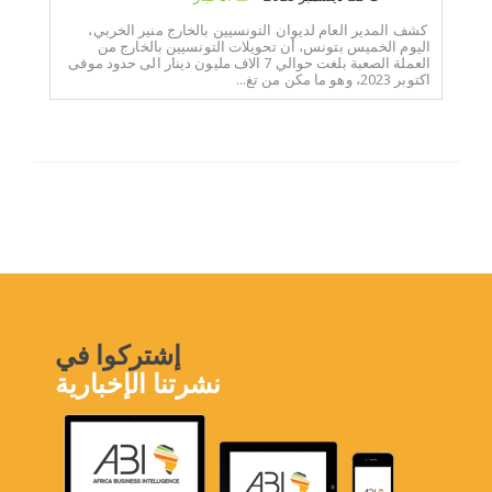
كشف المدير العام لديوان التونسيين بالخارج منير الخربي،
اليوم الخميس بتونس، أن تحويلات التونسيين بالخارج من
العملة الصعبة بلغت حوالي 7 الاف مليون دينار الى حدود موفى
اكتوبر 2023، وهو ما مكن من تغ...
إشتركوا في
نشرتنا الإخبارية