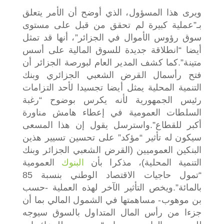
ويرى هذا المسؤول، الذي أوضح أن الأمر يتعلق
بـ”عملية كبيرة لم تحقق من قبل على مستوى
سوق رؤوس الأموال في الجزائر”، أنها قد تمثل
أيضا “انطلاقة جديدة للسوق المالية على أسس
متينة”.
كما كشف المدير العام لبورصة الجزائر أن
فتح رأسمال القرض الشعبي الجزائري وبنك
التنمية المحلية يمثل أيضا تجسيدا لأحد التزامات
رئيس الجمهورية لأنه يكرس بوضوح “رغبة
السلطات العمومية في إعطاء هامش مناورة
أكبر للقطاع”.
واسترسل يقول إن هذا المسعى
سيكون له تأثير “مؤكد” على تحسين تسيير هذين
البنكين العموميين (القرض الشعبي الجزائر وبنك
التنمية المحلية)، مذكرا بأن
البنوك
العمومية
“تمول حاجيات الاقتصاد الوطني بنسبة 85
بالمائة”.
ويخص التأثير الآخر لهذه العملية -حسب
بن موهوب- مساهمتها في الشمول المالي بما أن
جزءا من رأس المال المتداول بالسوق سيوجه