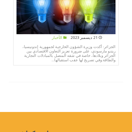
21 ديسمبر 2023
الأخبار
الجزائر- أكدت وزيرة الشؤون الخارجية لجمهورية إندونيسيا،
ريتنو مارسودي، على ضرورة تعزيز التعاون الاقتصادي بين
الجزائر وبلادها، خاصة في شقه المتصل بالمبادلات التجارية
والطاقة.وفي تصريح لها عقب استقبالها...