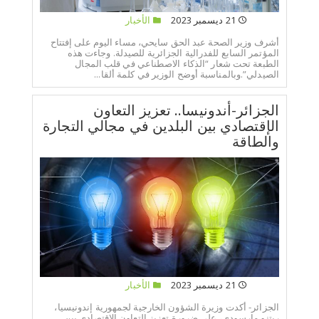
21 ديسمبر 2023
الأخبار
أشرف وزير الصحة عبد الحق سايحي، مساء اليوم على إفتتاح
المؤتمر السابع للفدرالية الجزائرية للصيدلة. وجاءت هذه
الطبعة تحت شعار “الذكاء الاصطناعي في قلب المجال
الصيدلي”.وبالمناسبة أوضح الوزير في كلمة ألقا...
الجزائر-أندونيسا.. تعزيز التعاون
الإقتصادي بين البلدين في مجالي التجارة
والطاقة
21 ديسمبر 2023
الأخبار
الجزائر- أكدت وزيرة الشؤون الخارجية لجمهورية إندونيسيا،
ريتنو مارسودي، على ضرورة تعزيز التعاون الاقتصادي بين