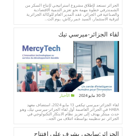
الجزائر تستعد لإطلاق مشروع استراتيجي لإنتاج السكر من
الشمندرفي خطوة مهمة نحو تعزيز التنمية الاقتصادية
والصناعية في الجزائر، عقد المدير العام للوكالة الجزائرية
لترقية الاستثمار، السيد عمر ركاش، يوم الث...
لقاء الجزائر-ميرسي تيك
30 مايو 2024
الأخبار
لقاء الجزائر-ميرسي تيكفي 13 مايو 2024، استضاف معهد
HABA في الجزائر العاصمة أول لقاء الجزائر-ميرسي تيك، وهو
حدث مبتكر يهدف إلى تعزيز نظام الابتكار التكنولوجي في
الجزائر. تم تنظيمه بواسطة ائتلاف من الجه...
الجزائر:سايحي يشرف على إفتتاح