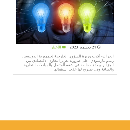
21 ديسمبر 2023
الأخبار
الجزائر- أكدت وزيرة الشؤون الخارجية لجمهورية إندونيسيا،
ريتنو مارسودي، على ضرورة تعزيز التعاون الاقتصادي بين
الجزائر وبلادها، خاصة في شقه المتصل بالمبادلات التجارية
والطاقة.وفي تصريح لها عقب استقبالها...