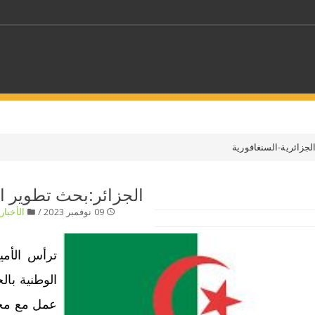
كلمات مفتاحية
لجزائرية-السنغافورية
حدد ملفا
الجزائر:بحث تطوير ال
09 نوفمبر 2023 /
الأخبار
/
 بلدا/بلدان
حدد الفئة
ترأس الأمين
الوطنية بال
عمل مع محمد