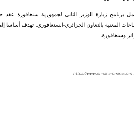
ل برنامج زيارة الوزير الثاني لجمهورية سنغافورة عق
اعات المعنية بالتعاون الجزائري-السنغافوري. تهدف أساسا إل
ائر وسنغافورة.
https://www.ennaharonline.com