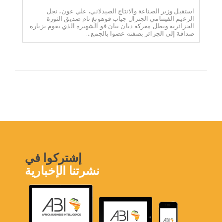
استقبل وزير الصناعة والانتاج الصيدلاني، علي عون، نجل
الزعيم الفيتنامي الجنرال جياب فوهونغ نام صديق الثورة
الجزائرية وبطل معركة ديان بيان فو الشهيرة الذي يقوم بزيارة
صداقة إلى الجزائر بصفته عضوا بالجمع...
إشتركوا في
نشرتنا الإخبارية