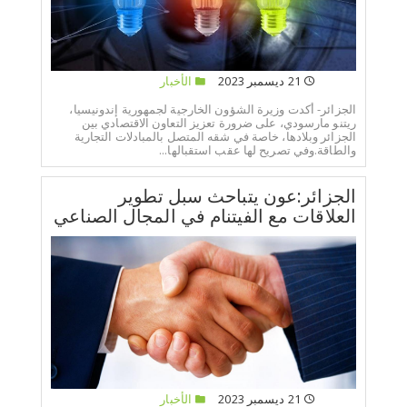
21 ديسمبر 2023
الأخبار
الجزائر- أكدت وزيرة الشؤون الخارجية لجمهورية إندونيسيا،
ريتنو مارسودي، على ضرورة تعزيز التعاون الاقتصادي بين
الجزائر وبلادها، خاصة في شقه المتصل بالمبادلات التجارية
والطاقة.وفي تصريح لها عقب استقبالها...
الجزائر:عون يتباحث سبل تطوير
العلاقات مع الفيتنام في المجال الصناعي
21 ديسمبر 2023
الأخبار