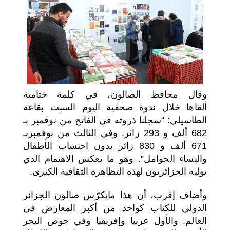
اختر بلدا/بلدان
وقال محافظ الصالون، في كلمة ختامية
ألقاها خلال ندوة صحفية اليوم السبت بقاعة
الطاسيلي: “سجلنا ذروته في الفاتح من نوفمبر بـ
682 ألف و 293 زائر. وفي الثالث من نوفمبربـ
671 ألف و 830 زائر بدون احتساب الأطفال
والنساء الحوامل”. وهو ما يعكس الاهتمام الذي
يوليه الجزائريون لهذه التظاهرة الثقافية الكبرى.
وأضاف إڤرب، أن هذا مايكرّس صالون الجزائر
الدولي للكتاب كواحد من أكبر المعارض في
العالم. والأول عربيا وإفريقيا وفي حوض البحر