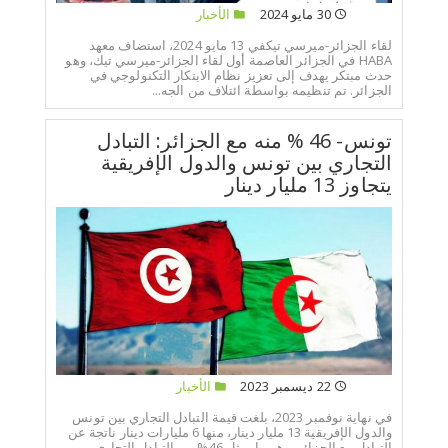
30 مايو 2024
الأخبار
لقاء الجزائر-ميرسي تيكفي 13 مايو 2024، استضاف معهد
HABA في الجزائر العاصمة أول لقاء الجزائر-ميرسي تيك، وهو
حدث مبتكر يهدف إلى تعزيز نظام الابتكار التكنولوجي في
الجزائر. تم تنظيمه بواسطة ائتلاف من الجه...
تونس- 46 % منه مع الجزائر: التبادل
التجاري بين تونس والدول الإفريقية
يتجاوز 13 مليار دينار
22 ديسمبر 2023
الأخبار
في نهاية نوفمبر 2023، بلغت قيمة التبادل التجاري بين تونس
والدول الإفريقية 13 مليار دينار، منها 6 مليارات دينار ناتجة عن
التبادل مع الجزائر، وهو ما يمثل 46% من التبادل التجاري