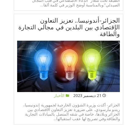
الطبعة تحت شعار “الذكاء الاصطناعي في قلب المجال
الصيدلي”.وبالمناسبة أوضح الوزير في كلمة ألقا...
الجزائر-أندونيسا.. تعزيز التعاون
الإقتصادي بين البلدين في مجالي التجارة
والطاقة
21 ديسمبر 2023
الأخبار
الجزائر- أكدت وزيرة الشؤون الخارجية لجمهورية إندونيسيا،
ريتنو مارسودي، على ضرورة تعزيز التعاون الاقتصادي بين
الجزائر وبلادها، خاصة في شقه المتصل بالمبادلات التجارية
والطاقة.وفي تصريح لها عقب استقبالها...