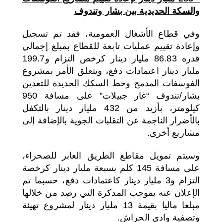
والسكة الحديدية بين بشار وتندوف
وفي قطاع الأشغال العمومية، فقد تم تسجيل
وإعادة تقييم عمليات تابعة للقطاع بمبلغ إجمالي
قدره 86.83 مليار دينار كرخص التزام و199.7
مليار دينار اعتمادات دفع، ويتعلق الأمر بمشروع
الفوسفات المدمج وخط السكك الحديدة للتعدين
بشار/تندوف “غار جبيلات” على مسافة 950
كيلومتر، بأزيد من 432 مليار دينار بالتكفل
بالأضرار الناجمة عن التقلبات الجوية بالإضافة إلى
مشاريع أخرى.
وسيتم تمويل مقاطع الطريق العابر للصحراء،
على مسافة 145 كلم بسبعة مليار دينار كرخصة
التزام و3 مليار دينار كاعتمادات دفع، حسبما تم
الإعلان عنه بموجب المذكرة التي رصِد من خلالها
مبلغا ماليا بقيمة 13 مليار دينار لمشروع تهيئة
وتصفية وادي الحراش.