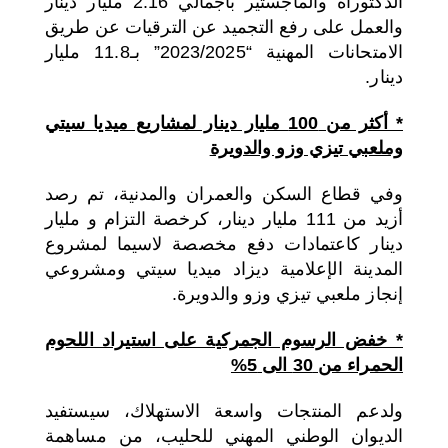
الدكتوراه والماجستير باجمالي 2.16 مليار دينار
والعمل على رفع التجميد عن الترقيات عن طريق
الامتحانات المهنية “2023/2025” بـ11.8 مليار
دينار.
* أكثر من 100 مليار دينار لمشاريع ميديا سيتي
وملعبي تيزي وزو والدويرة
وفي قطاع السكن والعمران والمدنية، تم رصد
أزيد من 111 مليار دينار، كرخصة التزام و مليار
دينار كاعتمادات دفع مخصصة لاسيما لمشروع
المدينة الإعلامية ديزاد ميديا سيتي ومشروعي
إنجاز ملعبي تيزي وزو والدويرة.
* خفض الرسوم الجمركية على استيراد اللحوم
الحمراء من 30 الى 5%
ولدعم المنتجات واسعة الاستهلاك، سيستفيد
الديوان الوطني المهني للحليب، من مساهمة