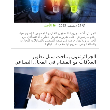
21 ديسمبر 2023
الأخبار
الجزائر- أكدت وزيرة الشؤون الخارجية لجمهورية إندونيسيا،
ريتنو مارسودي، على ضرورة تعزيز التعاون الاقتصادي بين
الجزائر وبلادها، خاصة في شقه المتصل بالمبادلات التجارية
والطاقة.وفي تصريح لها عقب استقبالها...
الجزائر:عون يتباحث سبل تطوير
العلاقات مع الفيتنام في المجال الصناعي