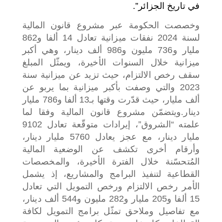
في تاريخ الجزائر”.
وخصصت الحكومة عبر مشروع قانون المالية
لسنة 2024 نفقات ميزانية تعادل 14 ألفا و862
مليار و736 مليون و986 ألف دينار، وهي أكبر
ميزانية خلال السنوات الأخيرة، ويمثّل المبلغ
سقف رخص الالتزام، حيث تزيد عن ميزانية سنة
2023 والتي وصفت بأكبر ميزانية بما يربو عن
ألف مليار، حيث قدّرت وقتها بـ13 ألفا و786 مليار
دينار.
ويتضمّن مشروع قانون المالية وفقا لما
علمته “الشروق”، إيرادات متوقّعة تعادل 9102
مليار دينار، مع عجز يعادل 5760 مليار دينار،
وأرقام أخرى تكشف عن الوضعية المالية
المُتحسّنة خلال الفترة الأخيرة، والمخصصات
القطاعية لتنفيذ البرامج والمشاريع، إذ يشمل
الأمر رخص الالتزام ورخص التمويل التي تعادل
15 ألفا و205 مليار و282 مليون و544 ألف دينار،
مع تفاصيل وملاحق تمثّل برامج التمويل لكافة