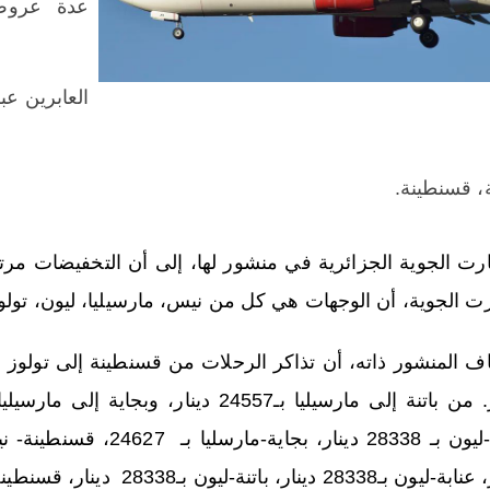
عدة عروض 
العابرين عب
ة، قسنطينة.
ت الجوية، أن الوجهات هي كل من نيس، مارسيليا، ليون، تولو
2833 دينار، باتنة-ليون بـ28338 دينار، قسنطينة-تولوز بـ 25358 دينار.