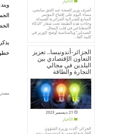
الأخبار
ويند
أشرف وزير الصحة عبد الحق سايحي،
مساء اليوم على إفتتاح المؤتمر
الجم
السابع للفدرالية الجزائرية للصيدلة.
وجاءت هذه الطبعة تحت شعار “الذكاء
الخط
الاصطناعي في قلب المجال
الصيدلي”.وبالمناسبة أوضح الوزير في
كلمة ألقا...
الجزائر-أندونيسا.. تعزيز
خطوط
التعاون الإقتصادي بين
البلدين في مجالي
التجارة والطاقة
مصدر:
21 ديسمبر 2023
الأخبار
الجزائر- أكدت وزيرة الشؤون
الخارجية لجمهورية إندونيسيا، ريتنو