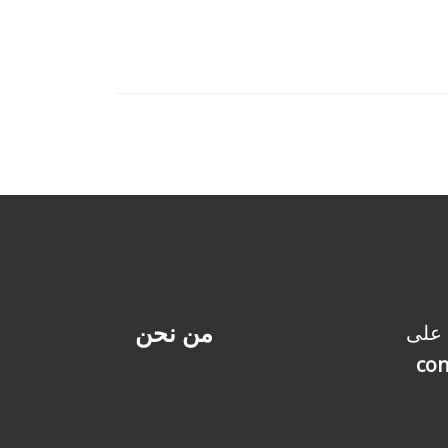
من نحن
 على
con