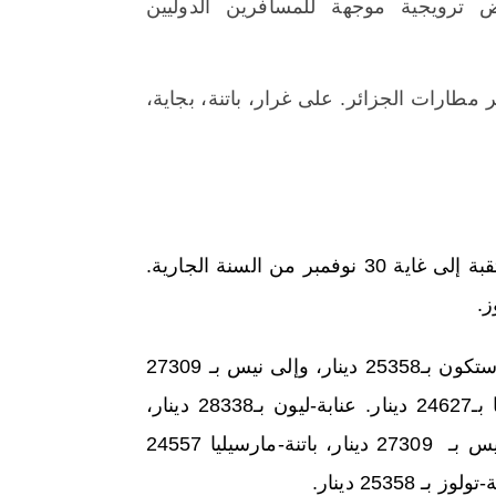
ترويجية موجهة للمسافرين الدوليين
ر مطارات الجزائر. على غرار، باتنة، بجاية،
وأشارت الجوية الجزائرية في منشور لها، إلى أن التخفيضات مرتقبة إلى غاية 30 نوفمبر من السنة الجارية.
ز.
وأضاف المنشور ذاته، أن تذاكر الرحلات من قسنطينة إلى تولوز ستكون بـ25358 دينار، وإلى نيس بـ 27309
دينار. من باتنة إلى مارسيليا بـ24557 دينار، وبجاية إلى مارسيليا بـ24627 دينار. عنابة-ليون بـ28338 دينار،
باتنة-ليون بـ 28338 دينار، بجاية-مارسليا بـ 24627، قسنطينة- نيس بـ 27309 دينار، باتنة-مارسيليا 24557