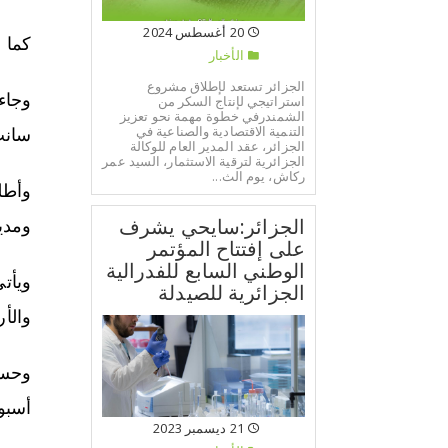
20 أغسطس 2024
كما ف
الأخبار
الجزائر تستعد لإطلاق مشروع
وجاء
استراتيجي لإنتاج السكر من
الشمندرفي خطوة مهمة نحو تعزيز
التنمية الاقتصادية والصناعية في
سانت
الجزائر، عقد المدير العام للوكالة
الجزائرية لترقية الاستثمار، السيد عمر
ركاش، يوم الث...
الجزائر:سايحي يشرف
ومدين
على إفتتاح المؤتمر
الوطني السابع للفدرالية
الجزائرية للصيدلة
والأ
وحسب
أسبوع
21 ديسمبر 2023