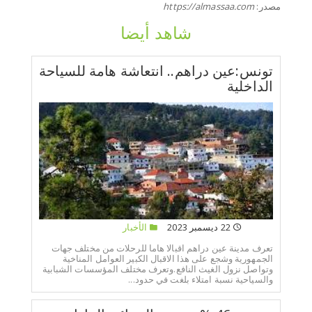
مصدر:
https://almassaa.com
شاهد أيضا
تونس:عين دراهم.. انتعاشة هامة للسياحة
الداخلية
22 ديسمبر 2023
الأخبار
تعرف مدينة عين دراهم اقبالا هاما للرحلات من مختلف جهات
الجمهورية وشجع على هذا الاقبال الكبير العوامل المناخية
وتواصل نزول الغيث النافع.وتعرف مختلف المؤسسات الشبابية
والسياحية نسبة امتلاء بلغت في حدود...