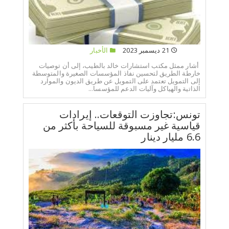
21 ديسمبر 2023
الأخبار
أشار ممثل مكتب استشارات خالد بالطيب، إلى أن توصيات
خارطة الطريق لتحسين نفاذ المؤسسات الصغيرة والمتوسطة
إلى التمويل تعتمد على التمويل عن طريق الديون والموارد
الذاتية والهياكل وآليات الدعم للمؤسسا...
تونس:تجاوزت التوقعات.. إيرادات
قياسية غير مسبوقة للسياحة بأكثر من
6.6 مليار دينار