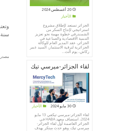
20 أغسطس 2024
ا
الأخبار
الجزائر تستعد لإطلاق مشروع
وتعت
استراتيجي لإنتاج السكر من
الشمندرفي خطوة مهمة نحو تعزيز
سنة 2006 برأس مال قدره 6.5 مليارات دينار جز
التنمية الاقتصادية والصناعية في
الجزائر، عقد المدير العام للوكالة
الجزائرية لترقية الاستثمار، السيد عمر
ركاش، يوم الث...
مصدر:
لقاء الجزائر-ميرسي تيك
30 مايو 2024
الأخبار
لقاء الجزائر-ميرسي تيكفي 13 مايو
2024، استضاف معهد HABA في
الجزائر العاصمة أول لقاء الجزائر-
ميرسي تيك، وهو حدث مبتكر يهدف