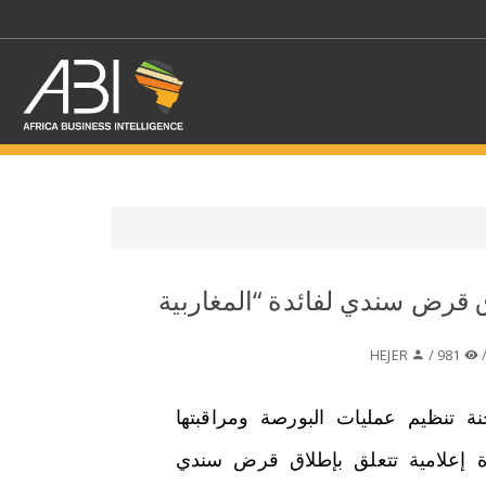
اختر قطاع / القطاعات
ق قرض سندي لفائدة “المغاربية
حدد الفرع
HEJER
981 /
 تنظيم عمليات البورصة ومراقبتها
 إعلامية تتعلق بإطلاق قرض سندي