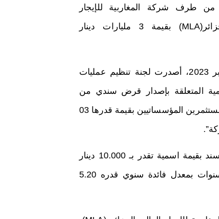
ن طرف شركة المغاربية للإيجار
المالي الجزائر(MLA) بقيمة 3 مليارات دينار
وفي بيان لها، أفيد: “خلال اجتماعها المنعقد بتاريخ 26 سبتمبر 2023، أصدرت لجنة تنظيم عمليات
 المذكرة الإعلامية المتعلقة بإصدار قرض سندي من
طرف شركة المغاربية للإيجار المالي الجزائر (MLA) موجه للمستثمرين المؤسساتيين بقيمة قدرها 03
كة”.
ويبلغ عدد السندات التي ستطرح في هذه العملية 300.000 سند بقيمة اسمية تقدر بـ 10.000 دينار
للسند الواحد، مبرزاً أنه تم تحديد مدة الاستحقاق بخمس سنوات بمعدل فائدة سنوي قدره 5.20