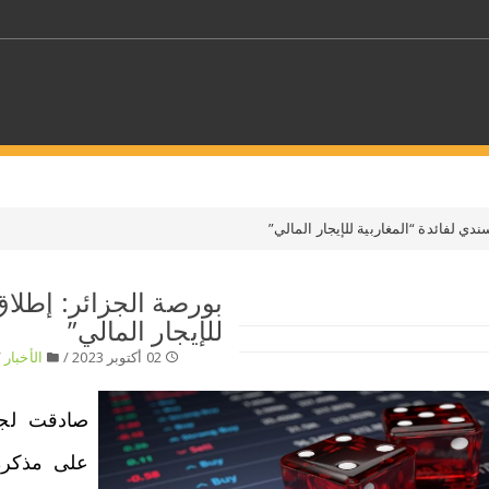
كلمات مفتاحية
ي لفائدة “المغاربية للإيجار المالي”
حدد ملفا
بورصة الجزائر: إطلا
للإيجار المالي”
 بلدا/بلدان
حدد الفئة
02 أكتوبر 2023 /
الأخبار
/
صادقت لجنة
على مذكرة