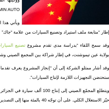
ووكيلها ال
IN AUTO”.
ويأتي هذا ا
طار “متابعة ملف استيراد وتصنيع السيارات من علامة “جاك” ف
قد سمح اللقاء “بدراسة مدى تقدم مشروع
تصنيع السيارا
ولاية عين تيموشنت، في إطار شراكة بين المجمع الصيني وشر
قد أشار ممثلو الشركة إلى أن “إنجاز المشروع يعرف تقدما معت
تحتضن التجهيزات اللازمة لإنتاج السيارات”.
ويتطلع المجمّع الصيني إلى إنتاج 00
يّز الاستغلال الكلي. على أن توجّه 40 بالمئة منها إلى التصدير .