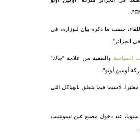
معتمد في الجزائر شركة “أومين أوتو
EM
للقاء، حسب ما ذكره بيان للوزارة، في
ي الجزائر”.
ت السياحية
والنفعية من علامة “جاك”
كة أومين أوتو”.
برا. لاسيما فيما يتعلق بالهياكل التي
1 ألف سيارة في الجزائر سنويا، عند دخول مصنع عين تيموشنت