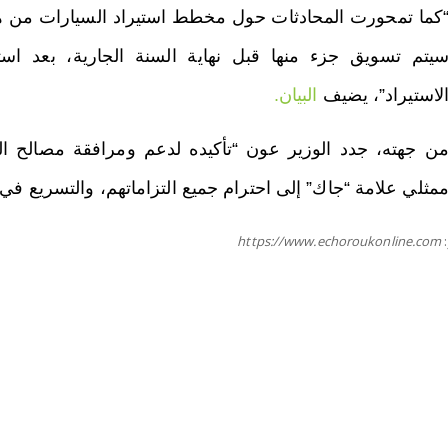
يتم تسويق جزء منها قبل نهاية السنة الجارية، بعد است
لاستيراد”، يضيف
البيان.
ن جهته، جدد الوزير عون “تأكيده لدعم ومرافقة مصالح الو
مثلي علامة “جاك” إلى احترام جميع التزاماتهم، والتسريع في ع
https://www.echoroukonline.com