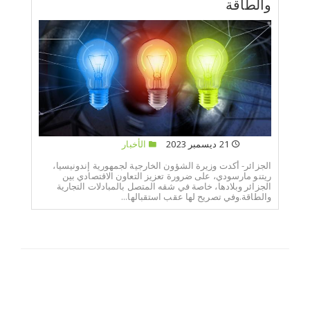
والطاقة
21 ديسمبر 2023
الأخبار
الجزائر- أكدت وزيرة الشؤون الخارجية لجمهورية إندونيسيا،
ريتنو مارسودي، على ضرورة تعزيز التعاون الاقتصادي بين
الجزائر وبلادها، خاصة في شقه المتصل بالمبادلات التجارية
والطاقة.وفي تصريح لها عقب استقبالها...