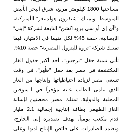
مساحتها 1800 كيلومتر مربع، شرق البحر الأبيض
المتوسط. وتمتلك "شيفرون هولدينغز" الأميركية،
و"آي إي أو سي بروداكشن" التابعة لشركة "إيني"
الإيطالية، حصة 45% لكل منهما في الامتياز، فيما
تمتلك شركة "ثروة للبترول المصرية" حصة 10%.
تأتي تنمية حقل "نرجس"، أحد أكبر حقول الغاز
المكتشفة في مصر بعد حقل "ظُهر"، في وقت
تسعى مصر لزيادة احتياطياتها وإنتاجها من الغاز
الذي تنامى الطلب عليه مؤخراً في السوقين
المحلية والدولية. تمتلك مصر محطتين لإسالة
الغاز الطبيعي بطاقة إنتاجية إجمالية 2.1 مليار
قدم مكعب يومياً، بهدف تصديره إلى الخارج،
وتعتمد الصادرات على فائض الإنتاج لديها وعلى