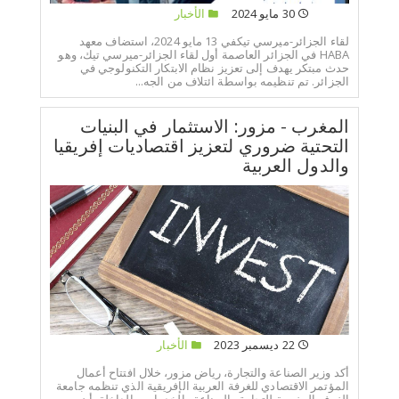
30 مايو 2024
الأخبار
لقاء الجزائر-ميرسي تيكفي 13 مايو 2024، استضاف معهد
HABA في الجزائر العاصمة أول لقاء الجزائر-ميرسي تيك، وهو
حدث مبتكر يهدف إلى تعزيز نظام الابتكار التكنولوجي في
الجزائر. تم تنظيمه بواسطة ائتلاف من الجه...
المغرب - مزور: الاستثمار في البنيات
التحتية ضروري لتعزيز اقتصاديات إفريقيا
والدول العربية
22 ديسمبر 2023
الأخبار
أكد وزير الصناعة والتجارة، رياض مزور، خلال افتتاح أعمال
المؤتمر الاقتصادي للغرفة العربية الإفريقية الذي تنظمه جامعة
الغرف المغربية للتجارة والصناعة والخدمات، بالداخلة، أن