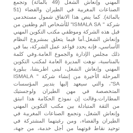
المهني وإنعاش الشغل (49 بالمائة) وتجمع
الصناعات المغربية في الطيران والفضاء (51
بالمائة). كما ينص هذا الاتفاق شمول مستخدمي
شركة " ISMALA SA" للأشخاص الم وظفين من
قبل هذه الشركة وموظفي مكتب التكوين المهني
وإنعاش الشغل.
أما فيما يتعلق بمشروع النظام
الأساسي، فإنه يحدد قواعد عمل الشركة، بما في
ذلك مجلس الإدارة والجموع العامة.
وفي كلمة
بالمناسبة، نوهت المديرة العامة لمكتب التكوين
المهني وإنعاش الشغل، لبنى اطريشا، ببلورة
المرحلة الأخيرة من إنشاء شركة " ISMALA
SA"، والتي سيعهد إليها بتدبير المؤسسات
المتخصصة في مهن الطيران ولوجستيك
المطارات.
وقالت إن نموذج الحكامة هذا انبثق
من الثقة المتبادلة بين مكتب التكوين المهني
وإنعاش الشغل، وتجمع الصناعات المغربية في
الطيران والفضاء، ومن رغبتهما المشتركة في
توحيد نقاط قوتهما من أجل خدمة، من جهة،