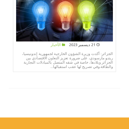
21 ديسمبر 2023
الأخبار
الجزائر- أكدت وزيرة الشؤون الخارجية لجمهورية إندونيسيا،
ريتنو مارسودي، على ضرورة تعزيز التعاون الاقتصادي بين
الجزائر وبلادها، خاصة في شقه المتصل بالمبادلات التجارية
والطاقة.وفي تصريح لها عقب استقبالها...