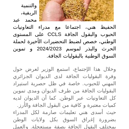
والتنمية
اختر بلدا/بلدان
الريفية،
محمد عبد
الحفيظ هني، اجتماعا مع مدراء التعاونيات
الحبوب والبقول الجافة CCLS على المستوى
الوطني، خصص لضبط التحضيرات الأخيرة لحملة
الحرث والبذر لموسم 2024/2023 و تموين
السوق الوطنية بالبقوليات الجافة.
وخلال هذا الإجتماع، استمع الوزير لعرض حول
وفرة البقوليات الجافة لدى الديوان الجزائري
المهني للحبوب. خاصة في ظل حصرية استيراد
البقوليات الجافة من طرف الديوان ومدى تموين
كل التعاونيات عبر الوطن. كما أن الديوان لديه
كميات معتبرة و كافية من البقول الجافة والأرز.
حيث أسدى هني تعليمات صارمة لكل المدراء
بضرورة إغراق السوق بكل ولايات الوطن
بمختلف البقول الجافة بصفة مستعجلة. والعمل