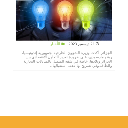
21 ديسمبر 2023
الأخبار
الجزائر- أكدت وزيرة الشؤون الخارجية لجمهورية إندونيسيا،
ريتنو مارسودي، على ضرورة تعزيز التعاون الاقتصادي بين
الجزائر وبلادها، خاصة في شقه المتصل بالمبادلات التجارية
والطاقة.وفي تصريح لها عقب استقبالها...