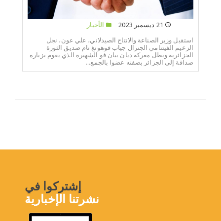
21 ديسمبر 2023
الأخبار
استقبل وزير الصناعة والانتاج الصيدلاني، علي عون، نجل
الزعيم الفيتنامي الجنرال جياب فوهونغ نام صديق الثورة
الجزائرية وبطل معركة ديان بيان فو الشهيرة الذي يقوم بزيارة
صداقة إلى الجزائر بصفته عضوا بالجمع...
إشتركوا في
نشرتنا الإخبارية