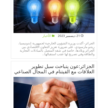
21 ديسمبر 2023
الأخبار
الجزائر- أكدت وزيرة الشؤون الخارجية لجمهورية إندونيسيا،
ريتنو مارسودي، على ضرورة تعزيز التعاون الاقتصادي بين
الجزائر وبلادها، خاصة في شقه المتصل بالمبادلات التجارية
والطاقة.وفي تصريح لها عقب استقبالها...
الجزائر:عون يتباحث سبل تطوير
العلاقات مع الفيتنام في المجال الصناعي