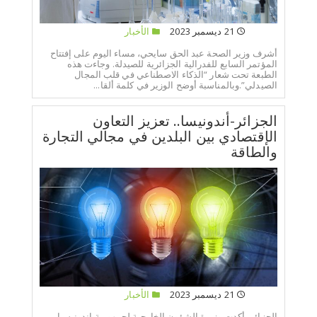
21 ديسمبر 2023
الأخبار
أشرف وزير الصحة عبد الحق سايحي، مساء اليوم على إفتتاح
المؤتمر السابع للفدرالية الجزائرية للصيدلة. وجاءت هذه
الطبعة تحت شعار “الذكاء الاصطناعي في قلب المجال
الصيدلي”.وبالمناسبة أوضح الوزير في كلمة ألقا...
الجزائر-أندونيسا.. تعزيز التعاون
الإقتصادي بين البلدين في مجالي التجارة
والطاقة
21 ديسمبر 2023
الأخبار
الجزائر- أكدت وزيرة الشؤون الخارجية لجمهورية إندونيسيا،