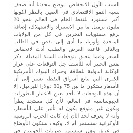
السبب الأول للانخفاض، يوضح محدثنا أنه ضعف
نسبة النمو الاقتصادي في الصين بالنظر لكونها
أكبر مستورد للنفط الخام في العالم بنحو 20
مليون برميل ما بين الاستيراد والاستهلاك، إضافة
لرفع مستويات التخزين في كل من الولايات
المتحدة وأوربا، ما أدى إلى نقص في الطلب
وبالتالي قاعدة العرض والطلب أدت لانخفاض
السعر.
وفيما يتعلق بتوقعات السنة المقبلة، ذكر
نفس الخبير أنه للأسف جل التوقعات على غرار
الوكالة الدولية للطاقة وخبراء البنوك الأمريكية
الكبرى التي تتابع أسواق النفط، تشير إلى أن
الأسعار ستكون ما بين 75 و80 دولارا للبرميل، إلا
أن هذه التوقعات لا تأخذ بعين الاعتبار التطورات
الجيوساسية في العالم، لأن كل مستجد يطرأ
ويكون غير متوقع يكون له تأثير على الأسعار،
وأنه لا يعرف لحد الآن إن كانت الحرب الروسية
الأوكرانية ستستمر أم لا، وكيف ستكون الأوضاع
في غزة، وهل ستستمر ضربات الحوثيين في