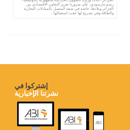
ريتنو مارسودي، على ضرورة تعزيز التعاون الاقتصادي بين
الجزائر وبلادها، خاصة في شقه المتصل بالمبادلات التجارية
والطاقة.وفي تصريح لها عقب استقبالها...
إشتركوا في
نشرتنا الإخبارية