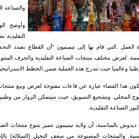
والصناعة ال
وأوضح الو
التقليدية ن
ة العمل .التي قام بها إلى تيميمون “أن القطاع بصدد الت
صمة. لعرض مختلف منتجات الصناعة التقليدية والحرف المتنوعة 
وطنيا وعالميا حيث تندرج هذه العملية ضمن الخطط الاستراتيجية
ون هذا الفضاء عبارة عن قاعات مفتوحة لعرض وبيع منتجات 
توج المحلي. وتشجيع التسويق، حيث سيتمكن الزوار من وطنيي
وز الصناعة التقليدية.
 ديدوش بالمناسبة، أن ولاية تيميمون تتميز بتنوع منتجات الصن
تسية. والمنتجات المصنوعة من سعف النخيل (السلالة) بالإض