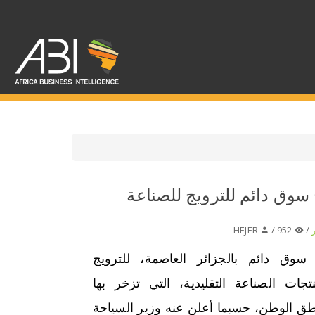
اختر قطاع / القطاعات
 سوق دائم للترويج للصناعة
حدد الفرع
HEJER
952 /
/
سوق دائم بالجزائر العاصمة، للترويج
جات الصناعة التقليدية، التي تزخر بها
ق الوطن، حسبما أعلن عنه وزير السياحة