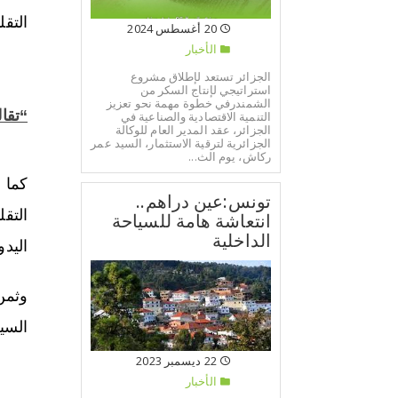
التقل
20 أغسطس 2024
الأخبار
الجزائر تستعد لإطلاق مشروع
استراتيجي لإنتاج السكر من
الشمندرفي خطوة مهمة نحو تعزيز
“تقال
التنمية الاقتصادية والصناعية في
الجزائر، عقد المدير العام للوكالة
الجزائرية لترقية الاستثمار، السيد عمر
ركاش، يوم الث...
كما 
تونس:عين دراهم..
التق
انتعاشة هامة للسياحة
الداخلية
اليدو
وثمن
السي
22 ديسمبر 2023
الأخبار