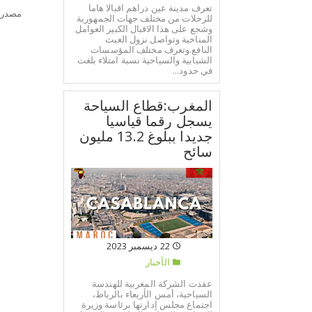
تعرف مدينة عين دراهم اقبالا هاما
مصدر:
للرحلات من مختلف جهات الجمهورية
وشجع على هذا الاقبال الكبير العوامل
المناخية وتواصل نزول الغيث
النافع.وتعرف مختلف المؤسسات
الشبابية والسياحية نسبة امتلاء بلغت
في حدود...
المغرب:قطاع السياحة
يسجل رقما قياسيا
جديدا ببلوغ 13.2 مليون
سائح
22 ديسمبر 2023
الأخبار
عقدت الشركة المغربية للهندسة
السياحية، أمس الأربعاء بالرباط،
اجتماع مجلس إدارتها برئاسة وزيرة