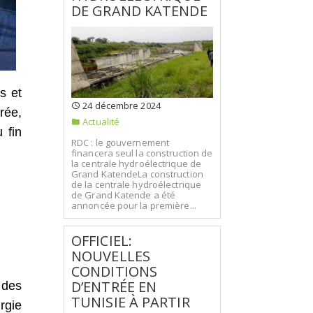
DE GRAND KATENDE
s et
24 décembre 2024
rée,
Actualité
u fin
RDC : le gouvernement
financera seul la construction de
la centrale hydroélectrique de
Grand KatendeLa construction
de la centrale hydroélectrique
de Grand Katende a été
annoncée pour la première...
OFFICIEL:
NOUVELLES
CONDITIONS
D’ENTRÉE EN
 des
TUNISIE À PARTIR
rgie