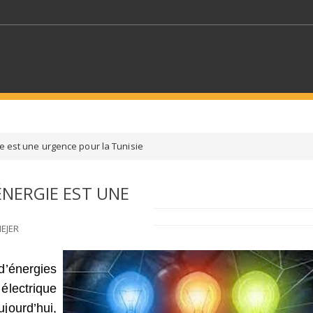
MOTS CLÉS
ie est une urgence pour la Tunisie
S SECTEURS
SÉLECTIONNEZ UN DOSSIER
ÉNERGIE EST UNE
ECTION
SÉLECTIONNEZ UNE CATÉGORIE
SÉLECTIO
EJER
 d’énergies
lectrique
jourd’hui,