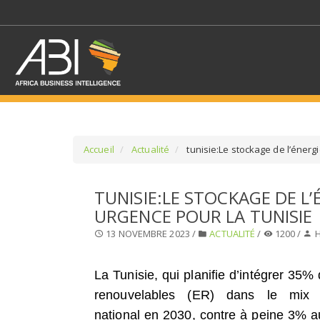
Accueil
Actualité
tunisie:Le stockage de l’énerg
SÉLECTIONNEZ UN/DE
TUNISIE:LE STOCKAGE DE L’
URGENCE POUR LA TUNISIE
SELECTIONNEZ UNE S
13 NOVEMBRE 2023 /
ACTUALITÉ
/
1200 /
H
La Tunisie, qui planifie d’intégrer 35%
renouvelables (ER) dans le mix é
national en 2030, contre à peine 3% au