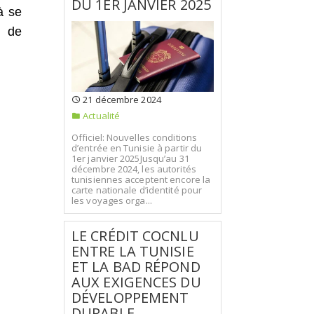
DU 1ER JANVIER 2025
à se
s de
21 décembre 2024
Actualité
Officiel: Nouvelles conditions
d’entrée en Tunisie à partir du
1er janvier 2025Jusqu’au 31
décembre 2024, les autorités
tunisiennes acceptent encore la
carte nationale d’identité pour
les voyages orga...
LE CRÉDIT COCNLU
ENTRE LA TUNISIE
ET LA BAD RÉPOND
AUX EXIGENCES DU
DÉVELOPPEMENT
DURABLE