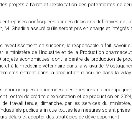
des projets à l'arrêt et l'exploitation des potentialités de ce
s entreprises confisquées par des décisions définitives de ju
on, M. Ghedir a assuré qu'ils seront pris en charge et intégrés
d'investissement en suspens, le responsable a fait savoir q
r le ministère de l'Industrie et de la Production pharmaceu
00 projets économiques, dont le centre de production de pro
ie et à la médecine vétérinaire dans la wilaya de Mostagan
emières entrant dans la production d'insuline dans la wila
eprises économiques concernées, des mesures d'accompagne
 l'octroi de crédits d'exploitation et de production en 2024,
n de travail tenue, dimanche, par les services du ministère
ndustriels publics afin que toutes les mesures soient prises
leurs délais et adopter des stratégies de développement.