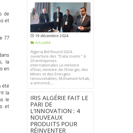
ts de
ns et
19 décembre 2024
de 77
Actualité
Algeria Bid Round 2024 :
 dans
ouverture des "Data rooms" à
20 entreprises
s, la
internationales Le ministre
es en
d'Etat, ministre de l'Energie, des
Mines et des Energies
renouvelables, Mohamed Arkab,
a annoncé,...
a été
nt la
IRIS ALGÉRIE FAIT LE
s le
PARI DE
s et
L’INNOVATION : 4
NOUVEAUX
PRODUITS POUR
RÉINVENTER