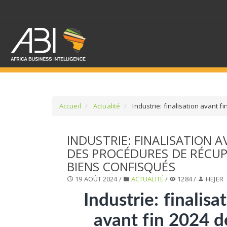
Accueil
Actualité
Industrie: finalisation avant 
SÉLECTIONNEZ UN/DE
INDUSTRIE: FINALISATION A
DES PROCÉDURES DE RÉCUP
SELECTIONNEZ UNE S
BIENS CONFISQUÉS
19 AOÛT 2024 /
ACTUALITÉ
/
1284 /
HEJER
Industrie: finalisa
avant fin 2024 d