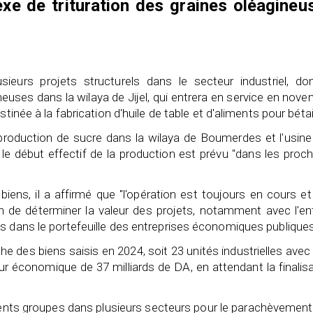
xe de trituration des graines ol
é
agineu
ieurs projets structurels dans le secteur industriel, don
neuses dans la wilaya de Jijel, qui entrera en service en nov
tinée à la fabrication d'huile de table et d'aliments pour bétai
 production de sucre dans la wilaya de Boumerdes et l'usin
 le début effectif de la production est prévu "dans les proc
ens, il a affirmé que "l'opération est toujours en cours e
n de déterminer la valeur des projets, notamment avec l'en
s dans le portefeuille des entreprises économiques publiques
che des biens saisis en 2024, soit 23 unités industrielles avec
leur économique de 37 milliards de DA, en attendant la finalis
rents groupes dans plusieurs secteurs pour le parachèvemen