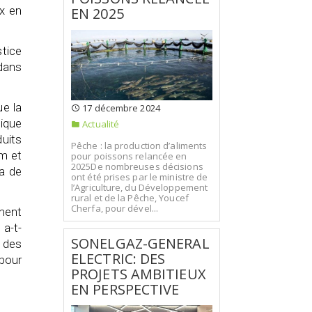
ux en
EN 2025
stice
 dans
ue la
17 décembre 2024
tique
Actualité
duits
Pêche : la production d’aliments
em et
pour poissons relancée en
2025De nombreuses décisions
ya de
ont été prises par le ministre de
l’Agriculture, du Développement
rural et de la Pêche, Youcef
Cherfa, pour dével...
ment
 a-t-
SONELGAZ-GENERAL
, des
ELECTRIC: DES
 pour
PROJETS AMBITIEUX
EN PERSPECTIVE