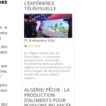
ses
L’EXPÉRIENCE
TÉLÉVISUELLE
t le
embre
l.
18 décembre 2024
Actualité
e des
hains
Iris Algérie fait le pari de
l’innovation : 4 nouveaux
produits pour réinventer
l’expérience télévisuelleEn
t que
Algérie, où la demande pour des
technologies de divertissement
trée,
modernes est en pleine
".
expans...
 plus
ALGÉRIE/ PÊCHE : LA
ation
PRODUCTION
D’ALIMENTS POUR
t des
POISSONS RELANCÉE