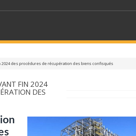
MOTS CLÉS
fin 2024 des procédures de récupération des biens confisqués
S SECTEURS
SÉLECTIONNEZ UN DOSSIER
VANT FIN 2024
ÉRATION DES
ECTION
SÉLECTIONNEZ UNE CATÉGORIE
SÉLECTIO
tion
es