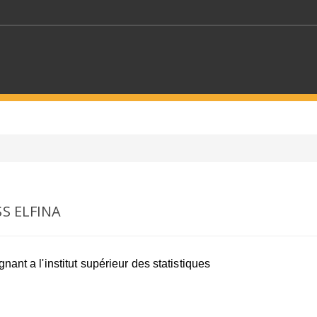
MOTS CLÉS
S SECTEURS
SÉLECTIONNEZ UN DOSSIER
SS ELFINA
ECTION
SÉLECTIONNEZ UNE CATÉGORIE
SÉLECTIO
nant a l'institut supérieur des statistiques