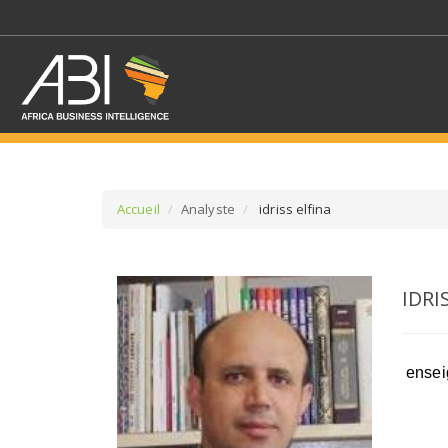
Accueil
Analyste
idriss elfina
SÉLECTIONNEZ UN/DE
IDRI
SELECTIONNEZ UNE S
enseig