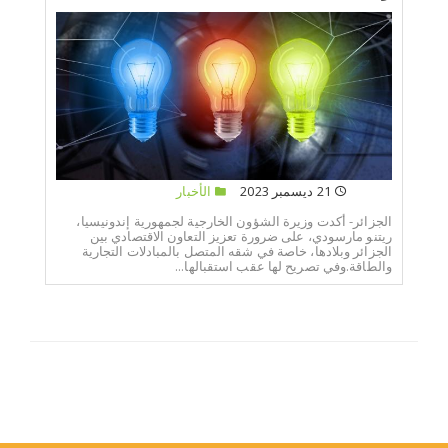
21 ديسمبر 2023
الأخبار
الجزائر- أكدت وزيرة الشؤون الخارجية لجمهورية إندونيسيا،
ريتنو مارسودي، على ضرورة تعزيز التعاون الاقتصادي بين
الجزائر وبلادها، خاصة في شقه المتصل بالمبادلات التجارية
والطاقة.وفي تصريح لها عقب استقبالها...