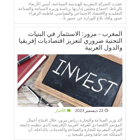
عقدت الشركة المغربية للهندسة السياحية، أمس الأربعاء
بالرباط، اجتماع مجلس إدارتها برئاسة وزيرة السياحة والصناعة
التقليدية والاقتصاد الاجتماعي والتضامني، فاطمة الزهراء
عمور.وأفاد بلاغ للوزارة عن عمور تأ...
المغرب - مزور: الاستثمار في البنيات
التحتية ضروري لتعزيز اقتصاديات إفريقيا
والدول العربية
22 ديسمبر 2023
الأخبار
أكد وزير الصناعة والتجارة، رياض مزور، خلال افتتاح أعمال
المؤتمر الاقتصادي للغرفة العربية الإفريقية الذي تنظمه جامعة
الغرف المغربية للتجارة والصناعة والخدمات، بالداخلة، أن
المملكة تعد حلقة وصل طبيعية ن...