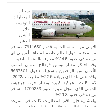
اختر بلدا/بلدان
سجلت
المطارات
التونسية
خلال
الأشهر
العشر
الاولى من السنة الحالية قدوم 7611650 مسافر
من مختلف دول العالم خاصة الفضاء الأوروبي اي
بزيادة في حدود 24.5% مقارنة بالسنة الماضية.
وقد احتكر مطار تونس قرطاج الدولي النسب
الأعلى من الوافدين بتسجيله دخول 5657301
وافد على بلدنا اي بزيادة 22.5% مقارنة ب2022.
كما كانت الحركية كبيرة بمطار جربة جرجيس
الدولي الذي سجل بدوره عبور 1790233 مسافر
بزيادة في حدود 29.8%.
وللاشارة فإن باقي المطارات كانت في الموعد
في هذا الإطار من خلال استقبال أعداد مهمة من